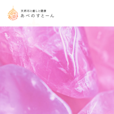
コ
ナ
ン
ビ
テ
ゲ
ン
ー
ツ
シ
へ
ョ
ス
ン
キ
に
ッ
移
プ
動